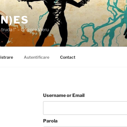
(N)ES
e truda !" – Grigore Vieru
istrare
Autentificare
Contact
Username or Email
Parola